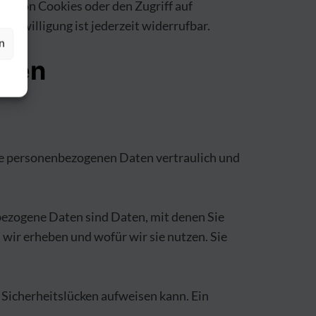
ng von Cookies oder den Zugriff auf
inwilligung ist jederzeit widerrufbar.
n
onen
hre personenbezogenen Daten vertraulich und
ezogene Daten sind Daten, mit denen Sie
wir erheben und wofür wir sie nutzen. Sie
 Sicherheitslücken aufweisen kann. Ein