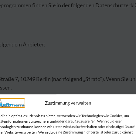
seprogrammen finden Sie in der folgenden Datenschutzerkl
folgendem Anbieter:
traße 7, 10249 Berlin (nachfolgend „Strato“). Wenn Sie u
essen.
Zustimmung verwalten
atenschutzerklärung von Strato:
https://www.strato.de/d
dir ein optimales Erlebnis zu bieten, verwenden wir Technologien wie Cookies, um
age von Art. 6 Abs. 1 lit. f DSGVO. Wir haben ein berechti
äteinformationen zu speichern und/oder darauf zuzugreifen. Wenn du diesen
hnologien zustimmst, können wir Daten wie das Surfverhalten oder eindeutige IDs auf
ofern eine entsprechende Einwilligung abgefragt wurde, er
ser Website verarbeiten. Wenn du deine Zustimmung nicht erteilst oder zurückziehst,