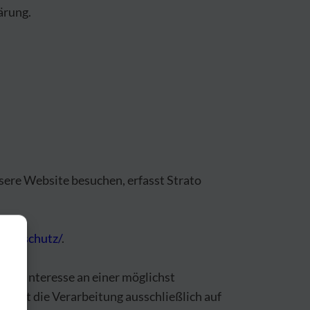
ärung.
nsere Website besuchen, erfasst Strato
atenschutz/
.
gtes Interesse an einer möglichst
folgt die Verarbeitung ausschließlich auf