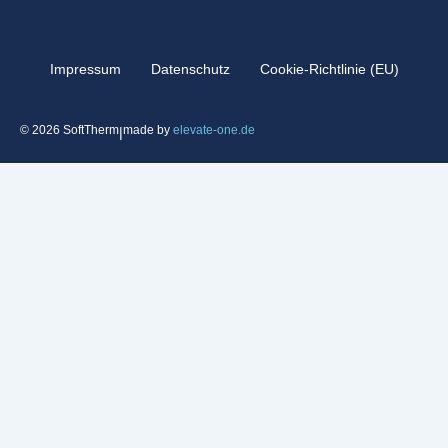
Impressum
Datenschutz
Cookie-Richtlinie (EU)
© 2026 SoftTherm
made by
elevate-one.de
|